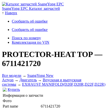
SsangYong EPC Каталог запчастей
↑
Наверх
Сообщить об ошибке
Сообщить об ошибке
Поиск по номеру
Комплектация по VIN
PROTECTOR-HEAT TOP
—
6711421720
Все модели
→
SsangYong New
Actyon
→
Двигатель
→
Впускная и выпускная
системы
→
EXHAUST MANIFOLD(D20F,D20R,D22F,D22R)
Купить
Информация о запчасти
Фото
Part name
6711421720