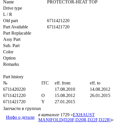
Name
PROTECTOR-HEAT TOP
Drive type
L / R
Old part
6711421220
Part Available
6711421720
Part Replacable
Assy Part
Sub. Part
Color
Option
Remarks
Part history
№
ITC
eff. from
eff. to
6711420220
17.08.2010
14.08.2012
6711421220
O
15.08.2012
26.01.2015
6711421720
Y
27.01.2015
Запчасти в группах
в каталоге
1729 «
EXHAUST
Инфо о детали
MANIFOLD(D20F,D20R,D22F,D22R)
»