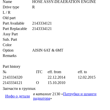
Name
HOSE ASSY-DEAERATION ENGINE
Drive type
R
L / R
Old part
Part Available
2143334121
Part Replacable
2143334121
Assy Part
Sub. Part
Color
Option
AISIN 6AT & 6MT
Remarks
Part history
№
ITC
eff. from
eff. to
2143334320
22.12.2014
12.02.2015
2143334121
O
15.10.2010
Запчасти в группах
в каталоге
2130 «
Патрубки и шланги
Инфо о детали
радиатора
»