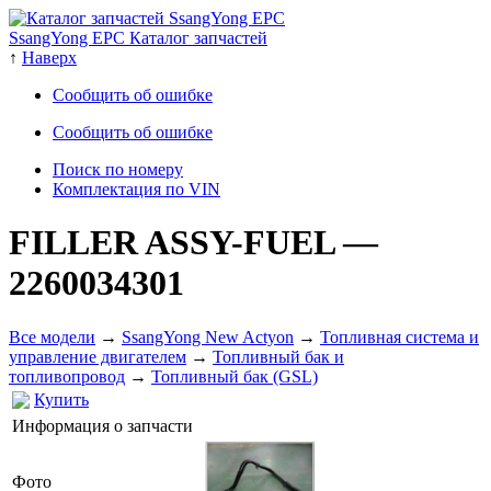
SsangYong EPC Каталог запчастей
↑
Наверх
Сообщить об ошибке
Сообщить об ошибке
Поиск по номеру
Комплектация по VIN
FILLER ASSY-FUEL
—
2260034301
Все модели
→
SsangYong New Actyon
→
Топливная система и
управление двигателем
→
Топливный бак и
топливопровод
→
Топливный бак (GSL)
Купить
Информация о запчасти
Фото