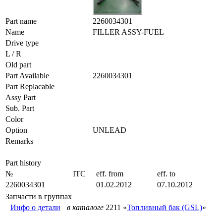
Part name
2260034301
Name
FILLER ASSY-FUEL
Drive type
L / R
Old part
Part Available
2260034301
Part Replacable
Assy Part
Sub. Part
Color
Option
UNLEAD
Remarks
Part history
№
ITC
eff. from
eff. to
2260034301
01.02.2012
07.10.2012
Запчасти в группах
Инфо о детали
в каталоге
2211 «
Топливный бак (GSL)
»