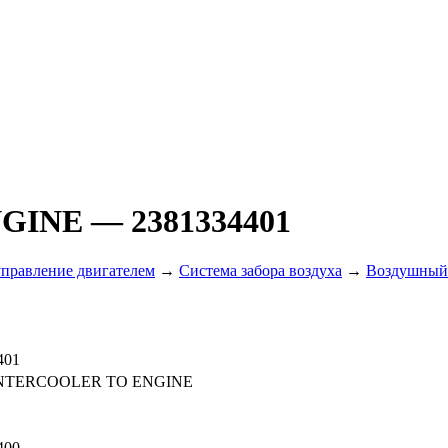
NGINE
— 2381334401
управление двигателем
→
Система забора воздуха
→
Воздушный 
401
NTERCOOLER TO ENGINE
400