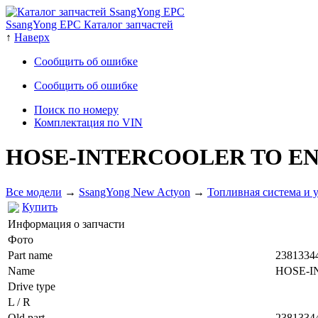
SsangYong EPC Каталог запчастей
↑
Наверх
Сообщить об ошибке
Сообщить об ошибке
Поиск по номеру
Комплектация по VIN
HOSE-INTERCOOLER TO E
Все модели
→
SsangYong New Actyon
→
Топливная система и 
Купить
Информация о запчасти
Фото
Part name
2381334
Name
HOSE-I
Drive type
L / R
Old part
2381334