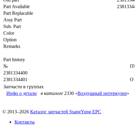
Part Available
2381334
Part Replacable
Assy Part
Sub. Part
Color
Option
Remarks
Part history
№
I
2381334400
2381334401
O
Запчасти в группах
Инфо о детали
в каталоге
2330 «
Воздушный интеркулер
»
© 2013–2026
Каталог запчастей SsangYong EPC
Контакты