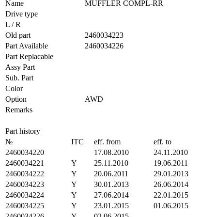
Name
MUFFLER COMPL-RR
Drive type
L / R
Old part
2460034223
Part Available
2460034226
Part Replacable
Assy Part
Sub. Part
Color
Option
AWD
Remarks
Part history
№
ITC
eff. from
eff. to
2460034220
17.08.2010
24.11.2010
2460034221
Y
25.11.2010
19.06.2011
2460034222
Y
20.06.2011
29.01.2013
2460034223
Y
30.01.2013
26.06.2014
2460034224
Y
27.06.2014
22.01.2015
2460034225
Y
23.01.2015
01.06.2015
2460034226
Y
02.06.2015