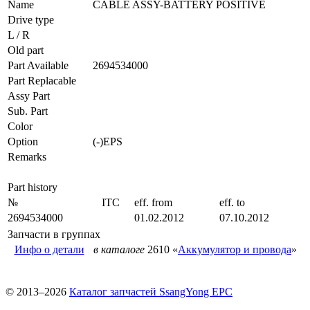
Name
CABLE ASSY-BATTERY POSITIVE
Drive type
L / R
Old part
Part Available
2694534000
Part Replacable
Assy Part
Sub. Part
Color
Option
(-)EPS
Remarks
Part history
№
ITC
eff. from
eff. to
2694534000
01.02.2012
07.10.2012
Запчасти в группах
Инфо о детали
в каталоге
2610 «
Аккумулятор и провода
»
© 2013–2026
Каталог запчастей SsangYong EPC