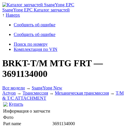
SsangYong EPC Каталог запчастей
↑
Наверх
Сообщить об ошибке
Сообщить об ошибке
Поиск по номеру
Комплектация по VIN
BRKT-T/M MTG FRT
—
3691134000
Все модели
→
SsangYong New
Actyon
→
Трансмиссия
→
Механическая трансмиссия
→
T/M
& T/C ATTACHMENT
Купить
Информация о запчасти
Фото
Part name
3691134000