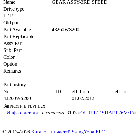
Name
GEAR ASSY-3RD SPEED
Drive type
L / R
Old part
Part Available
43260WS200
Part Replacable
Assy Part
Sub. Part
Color
Option
Remarks
Part history
№
ITC
eff. from
eff. to
43260WS200
01.02.2012
Запчасти в группах
Инфо о детали
в каталоге
3193 «
OUTPUT SHAFT (6M/T)
»
© 2013–2026
Каталог запчастей SsangYong EPC