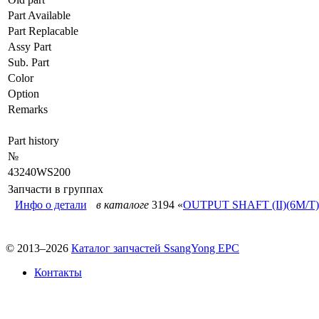
Part Available
Part Replacable
Assy Part
Sub. Part
Color
Option
Remarks
Part history
№
43240WS200
Запчасти в группах
Инфо о детали
в каталоге
3194 «
OUTPUT SHAFT (II)(6M/T)
© 2013–2026
Каталог запчастей SsangYong EPC
Контакты