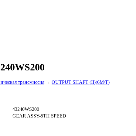
3240WS200
ическая трансмиссия
→
OUTPUT SHAFT (II)(6M/T)
43240WS200
GEAR ASSY-5TH SPEED