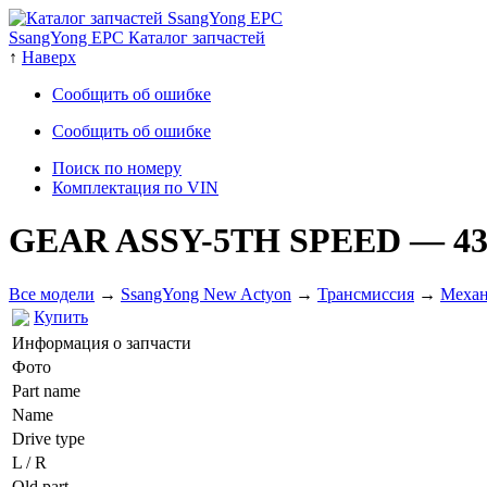
SsangYong EPC Каталог запчастей
↑
Наверх
Сообщить об ошибке
Сообщить об ошибке
Поиск по номеру
Комплектация по VIN
GEAR ASSY-5TH SPEED
— 4
Все модели
→
SsangYong New Actyon
→
Трансмиссия
→
Механ
Купить
Информация о запчасти
Фото
Part name
Name
Drive type
L / R
Old part