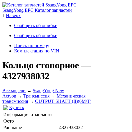
SsangYong EPC Каталог запчастей
↑
Наверх
Сообщить об ошибке
Сообщить об ошибке
Поиск по номеру
Комплектация по VIN
Кольцо стопорное
—
4327938032
Все модели
→
SsangYong New
Actyon
→
Трансмиссия
→
Механическая
трансмиссия
→
OUTPUT SHAFT (II)(6M/T)
Купить
Информация о запчасти
Фото
Part name
4327938032