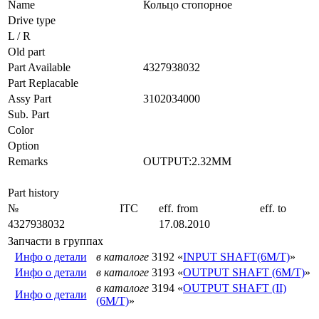
Name
Кольцо стопорное
Drive type
L / R
Old part
Part Available
4327938032
Part Replacable
Assy Part
3102034000
Sub. Part
Color
Option
Remarks
OUTPUT:2.32MM
Part history
№
ITC
eff. from
eff. to
4327938032
17.08.2010
Запчасти в группах
Инфо о детали
в каталоге
3192 «
INPUT SHAFT(6M/T)
»
Инфо о детали
в каталоге
3193 «
OUTPUT SHAFT (6M/T)
»
в каталоге
3194 «
OUTPUT SHAFT (II)
Инфо о детали
(6M/T)
»