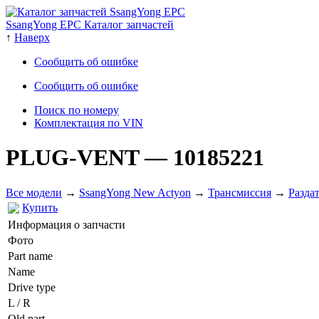
SsangYong EPC Каталог запчастей
↑
Наверх
Сообщить об ошибке
Сообщить об ошибке
Поиск по номеру
Комплектация по VIN
PLUG-VENT
— 10185221
Все модели
→
SsangYong New Actyon
→
Трансмиссия
→
Разда
Купить
Информация о запчасти
Фото
Part name
Name
Drive type
L / R
Old part