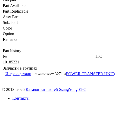
Part Available
Part Replacable
Assy Part
Sub. Part
Color
Option
Remarks
Part history
№
ITC
10185221
Запчасти в группах
Инфо о детали
в каталоге
3271 «
POWER TRANSFER UNIT(
© 2013–2026
Каталог запчастей SsangYong EPC
Контакты