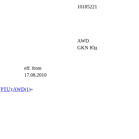
10185221
AWD
GKN Юд
eff. from
17.08.2010
PTU);AWD(1)
»