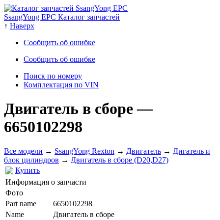
SsangYong EPC Каталог запчастей
↑
Наверх
Сообщить об ошибке
Сообщить об ошибке
Поиск по номеру
Комплектация по VIN
Двигатель в сборе
—
6650102298
Все модели
→
SsangYong Rexton
→
Двигатель
→
Дигатель и
блок цилиндров
→
Двигатель в сборе (D20,D27)
Купить
Информация о запчасти
Фото
Part name
6650102298
Name
Двигатель в сборе