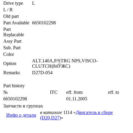
Drive type
L
L / R
Old part
Part Available
6650102298
Part
Replacable
Assy Part
Sub. Part
Color
ALT.140A,P/STRG NPS,VISCO-
Option
CLUTCH(84ЎЖC)
Remarks
D27D-054
Part history
№
ITC
eff. from
eff. to
6650102298
01.11.2005
Запчасти в группах
в каталоге
1114 «
Двигатель в сборе
Инфо о детали
(D20,D27)
»