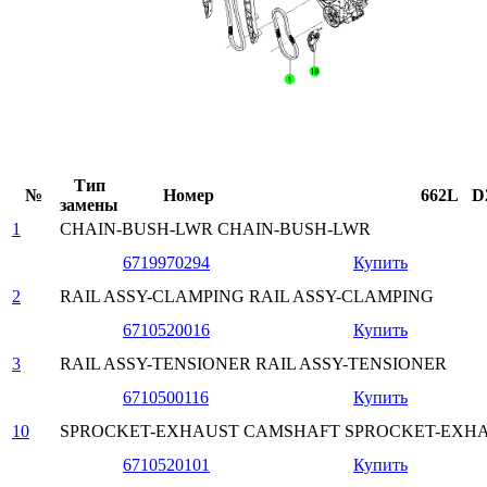
Тип
№
Номер
662L
D
замены
1
CHAIN-BUSH-LWR
CHAIN-BUSH-LWR
6719970294
Купить
2
RAIL ASSY-CLAMPING
RAIL ASSY-CLAMPING
6710520016
Купить
3
RAIL ASSY-TENSIONER
RAIL ASSY-TENSIONER
6710500116
Купить
10
SPROCKET-EXHAUST CAMSHAFT
SPROCKET-EXH
6710520101
Купить