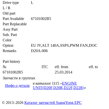
Drive type
L
L / R
Old part
Part Available
67101002B5
Part Replacable
Assy Part
Sub. Part
Color
Option
EU IV,ALT 140A,SSPS,PWM FAN,DOC
Remarks
D20A-006
Part history
№
ITC
eff. from
eff. to
67101002B5
25.03.2014
Запчасти в группах
в каталоге
1115 «
ENGINE
Инфо о детали
UNIT(D20F,D20R,D22F,D22R)
»
© 2013–2026
Каталог запчастей SsangYong EPC