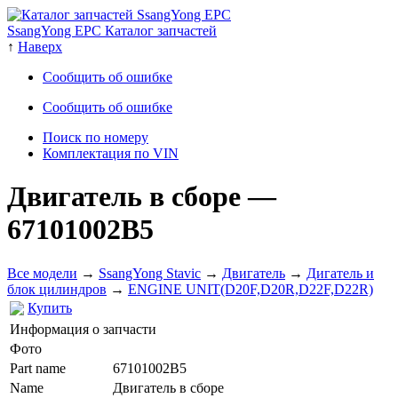
SsangYong EPC Каталог запчастей
↑
Наверх
Сообщить об ошибке
Сообщить об ошибке
Поиск по номеру
Комплектация по VIN
Двигатель в сборе
—
67101002B5
Все модели
→
SsangYong Stavic
→
Двигатель
→
Дигатель и
блок цилиндров
→
ENGINE UNIT(D20F,D20R,D22F,D22R)
Купить
Информация о запчасти
Фото
Part name
67101002B5
Name
Двигатель в сборе