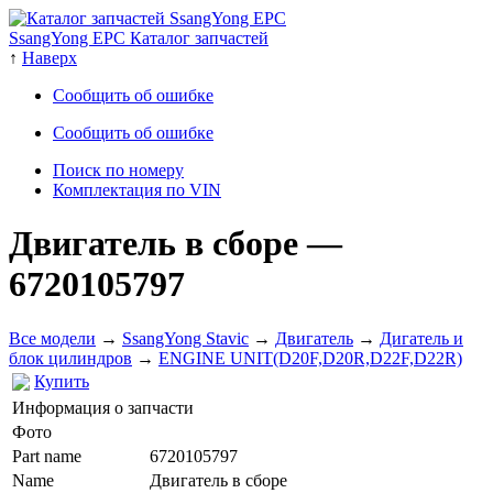
SsangYong EPC Каталог запчастей
↑
Наверх
Сообщить об ошибке
Сообщить об ошибке
Поиск по номеру
Комплектация по VIN
Двигатель в сборе
—
6720105797
Все модели
→
SsangYong Stavic
→
Двигатель
→
Дигатель и
блок цилиндров
→
ENGINE UNIT(D20F,D20R,D22F,D22R)
Купить
Информация о запчасти
Фото
Part name
6720105797
Name
Двигатель в сборе