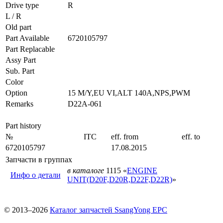
Drive type
R
L / R
Old part
Part Available
6720105797
Part Replacable
Assy Part
Sub. Part
Color
Option
15 M/Y,EU VI,ALT 140A,NPS,PWM
Remarks
D22A-061
Part history
№
ITC
eff. from
eff. to
6720105797
17.08.2015
Запчасти в группах
в каталоге
1115 «
ENGINE
Инфо о детали
UNIT(D20F,D20R,D22F,D22R)
»
© 2013–2026
Каталог запчастей SsangYong EPC