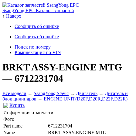
SsangYong EPC Каталог запчастей
↑
Наверх
Сообщить об ошибке
Сообщить об ошибке
Поиск по номеру
Комплектация по VIN
BRKT ASSY-ENGINE MTG
— 6712231704
Все модели
→
SsangYong Stavic
→
Двигатель
→
Дигатель и
блок цилиндров
→
ENGINE UNIT(D20F,D20R,D22F,D22R)
Купить
Информация о запчасти
Фото
Part name
6712231704
Name
BRKT ASSY-ENGINE MTG