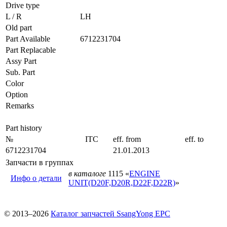
Drive type
L / R
LH
Old part
Part Available
6712231704
Part Replacable
Assy Part
Sub. Part
Color
Option
Remarks
Part history
№
ITC
eff. from
eff. to
6712231704
21.01.2013
Запчасти в группах
в каталоге
1115 «
ENGINE
Инфо о детали
UNIT(D20F,D20R,D22F,D22R)
»
© 2013–2026
Каталог запчастей SsangYong EPC