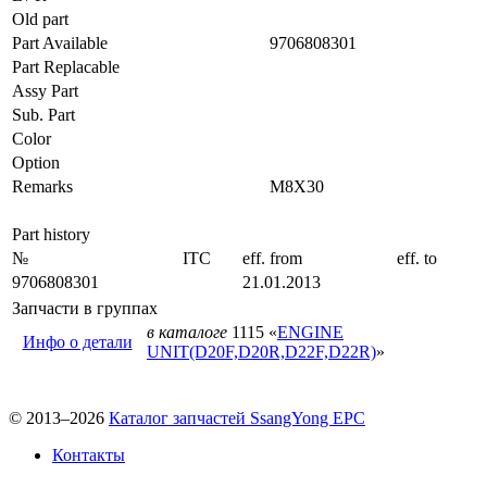
Old part
Part Available
9706808301
Part Replacable
Assy Part
Sub. Part
Color
Option
Remarks
M8X30
Part history
№
ITC
eff. from
eff. to
9706808301
21.01.2013
Запчасти в группах
в каталоге
1115 «
ENGINE
Инфо о детали
UNIT(D20F,D20R,D22F,D22R)
»
© 2013–2026
Каталог запчастей SsangYong EPC
Контакты