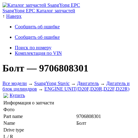
SsangYong EPC Каталог запчастей
↑
Наверх
Сообщить об ошибке
Сообщить об ошибке
Поиск по номеру
Комплектация по VIN
Болт
— 9706808301
Все модели
→
SsangYong Stavic
→
Двигатель
→
Дигатель и
блок цилиндров
→
ENGINE UNIT(D20F,D20R,D22F,D22R)
Купить
Информация о запчасти
Фото
Part name
9706808301
Name
Болт
Drive type
L / R