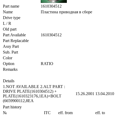
Part name
1610304512
Name
Пластина приводная в сборе
Drive type
L / R
Old part
Part Available
1610304512
Part Replacable
Assy Part
Sub. Part
Color
Option
RATIO
Remarks
Details
1.NOT AVAILABLE 2.ALT PART :
DRIVE PLATE(1610304512) +
15.26.2001
13.04.2010
PLATE(1610323176,1EA)+BOLT
(6659900112,8EA
Part history
№
ITC
eff. from
eff. to