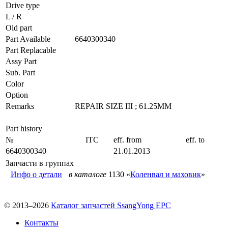
Drive type
L / R
Old part
Part Available
6640300340
Part Replacable
Assy Part
Sub. Part
Color
Option
Remarks
REPAIR SIZE III ; 61.25MM
Part history
№
ITC
eff. from
eff. to
6640300340
21.01.2013
Запчасти в группах
Инфо о детали
в каталоге
1130 «
Коленвал и маховик
»
© 2013–2026
Каталог запчастей SsangYong EPC
Контакты