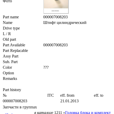
Фото
Part name
000007008203
Name
Штифт цилиндрический
Drive type
L / R
Old part
Part Available
000007008203
Part Replacable
Assy Part
Sub. Part
Color
???
Option
Remarks
Part history
№
ITC
eff. from
eff. to
000007008203
21.01.2013
Запчасти в группах
в каталоге
1211 «
Головка блока и комплект