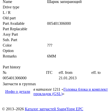
Name
Шарик запирающий
Drive type
L / R
Old part
Part Available
005401306000
Part Replacable
Assy Part
Sub. Part
Color
???
Option
Remarks
6MM
Part history
№
ITC
eff. from
eff. to
005401306000
21.01.2013
Запчасти в группах
в каталоге
1211 «
Головка блока и комплект
Инфо о детали
прокладок (GSL)
»
© 2013–2026
Каталог запчастей SsangYong EPC