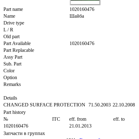
Part name
1020160476
Name
Шайба
Drive type
L / R
Old part
Part Available
1020160476
Part Replacable
Assy Part
Sub. Part
Color
Option
Remarks
Details
CHANGED SURFACE PROTECTION
71.50.2003
22.10.2008
Part history
№
ITC
eff. from
eff. to
1020160476
21.01.2013
Запчасти в группах