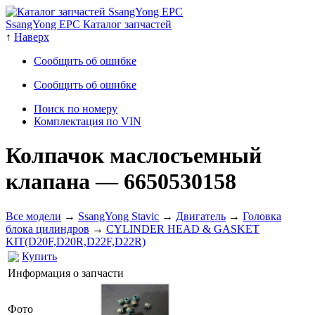
SsangYong EPC Каталог запчастей
↑
Наверх
Сообщить об ошибке
Сообщить об ошибке
Поиск по номеру
Комплектация по VIN
Колпачок маслосъемный
клапана
— 6650530158
Все модели
→
SsangYong Stavic
→
Двигатель
→
Головка
блока цилиндров
→
CYLINDER HEAD & GASKET
KIT(D20F,D20R,D22F,D22R)
Купить
Информация о запчасти
Фото