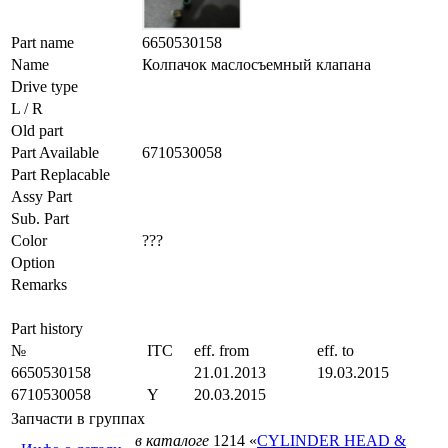
Part name
6650530158
Name
Колпачок маслосъемный клапана
Drive type
L / R
Old part
Part Available
6710530058
Part Replacable
Assy Part
Sub. Part
Color
???
Option
Remarks
Part history
№
ITC
eff. from
eff. to
6650530158
21.01.2013
19.03.2015
6710530058
Y
20.03.2015
Запчасти в группах
в каталоге
1214 «
CYLINDER HEAD &