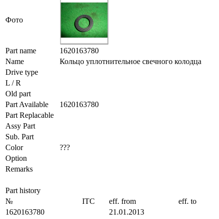
Фото
Part name
1620163780
Name
Кольцо уплотнительное свечного колодца
Drive type
L / R
Old part
Part Available
1620163780
Part Replacable
Assy Part
Sub. Part
Color
???
Option
Remarks
Part history
№
ITC
eff. from
eff. to
1620163780
21.01.2013