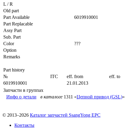
L / R
Old part
Part Available
6019910001
Part Replacable
Assy Part
Sub. Part
Color
???
Option
Remarks
Part history
№
ITC
eff. from
eff. to
6019910001
21.01.2013
Запчасти в группах
Инфо о детали
в каталоге
1311 «
Цепной привод (GSL)
»
© 2013–2026
Каталог запчастей SsangYong EPC
Контакты