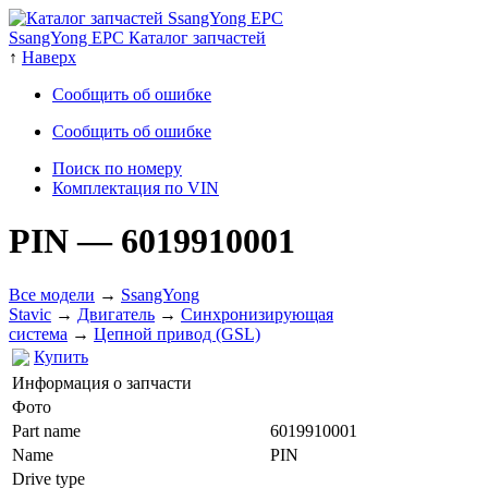
SsangYong EPC Каталог запчастей
↑
Наверх
Сообщить об ошибке
Сообщить об ошибке
Поиск по номеру
Комплектация по VIN
PIN
— 6019910001
Все модели
→
SsangYong
Stavic
→
Двигатель
→
Cинхронизирующая
система
→
Цепной привод (GSL)
Купить
Информация о запчасти
Фото
Part name
6019910001
Name
PIN
Drive type