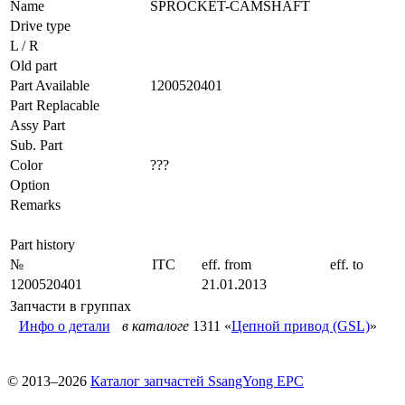
Name
SPROCKET-CAMSHAFT
Drive type
L / R
Old part
Part Available
1200520401
Part Replacable
Assy Part
Sub. Part
Color
???
Option
Remarks
Part history
№
ITC
eff. from
eff. to
1200520401
21.01.2013
Запчасти в группах
Инфо о детали
в каталоге
1311 «
Цепной привод (GSL)
»
© 2013–2026
Каталог запчастей SsangYong EPC