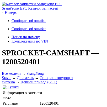
SsangYong EPC Каталог запчастей
↑
Наверх
Сообщить об ошибке
Сообщить об ошибке
Поиск по номеру
Комплектация по VIN
SPROCKET-CAMSHAFT
—
1200520401
Все модели
→
SsangYong
Stavic
→
Двигатель
→
Cинхронизирующая
система
→
Цепной привод (GSL)
Купить
Информация о запчасти
Фото
Part name
1200520401