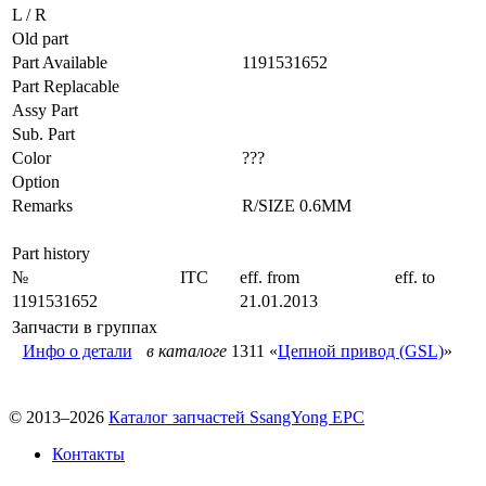
L / R
Old part
Part Available
1191531652
Part Replacable
Assy Part
Sub. Part
Color
???
Option
Remarks
R/SIZE 0.6MM
Part history
№
ITC
eff. from
eff. to
1191531652
21.01.2013
Запчасти в группах
Инфо о детали
в каталоге
1311 «
Цепной привод (GSL)
»
© 2013–2026
Каталог запчастей SsangYong EPC
Контакты