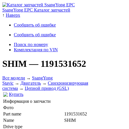
SsangYong EPC Каталог запчастей
↑
Наверх
Сообщить об ошибке
Сообщить об ошибке
Поиск по номеру
Комплектация по VIN
SHIM
— 1191531652
Все модели
→
SsangYong
Stavic
→
Двигатель
→
Cинхронизирующая
система
→
Цепной привод (GSL)
Купить
Информация о запчасти
Фото
Part name
1191531652
Name
SHIM
Drive type