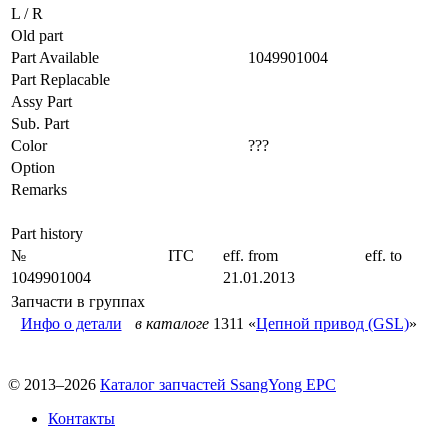
L / R
Old part
Part Available
1049901004
Part Replacable
Assy Part
Sub. Part
Color
???
Option
Remarks
Part history
№
ITC
eff. from
eff. to
1049901004
21.01.2013
Запчасти в группах
Инфо о детали
в каталоге
1311 «
Цепной привод (GSL)
»
© 2013–2026
Каталог запчастей SsangYong EPC
Контакты