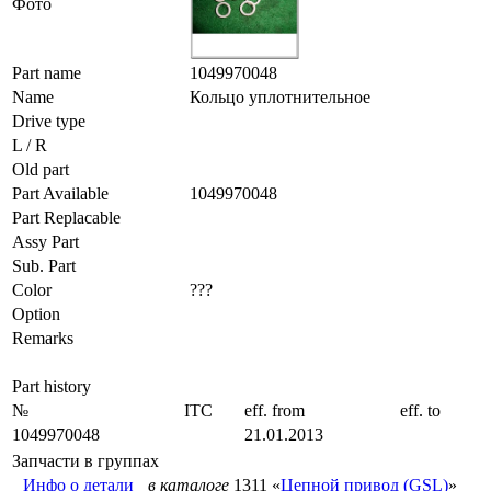
Фото
Part name
1049970048
Name
Кольцо уплотнительное
Drive type
L / R
Old part
Part Available
1049970048
Part Replacable
Assy Part
Sub. Part
Color
???
Option
Remarks
Part history
№
ITC
eff. from
eff. to
1049970048
21.01.2013
Запчасти в группах
Инфо о детали
в каталоге
1311 «
Цепной привод (GSL)
»