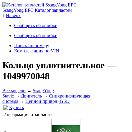
SsangYong EPC Каталог запчастей
↑
Наверх
Сообщить об ошибке
Сообщить об ошибке
Поиск по номеру
Комплектация по VIN
Кольцо уплотнительное
—
1049970048
Все модели
→
SsangYong
Stavic
→
Двигатель
→
Cинхронизирующая
система
→
Цепной привод (GSL)
Купить
Информация о запчасти