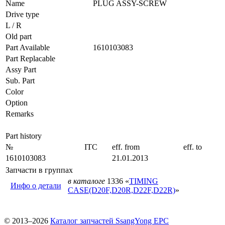
Name
PLUG ASSY-SCREW
Drive type
L / R
Old part
Part Available
1610103083
Part Replacable
Assy Part
Sub. Part
Color
Option
Remarks
Part history
№
ITC
eff. from
eff. to
1610103083
21.01.2013
Запчасти в группах
в каталоге
1336 «
TIMING
Инфо о детали
CASE(D20F,D20R,D22F,D22R)
»
© 2013–2026
Каталог запчастей SsangYong EPC