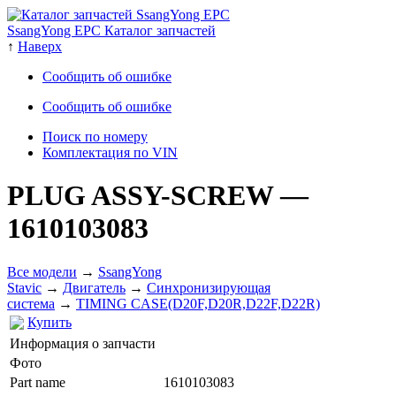
SsangYong EPC Каталог запчастей
↑
Наверх
Сообщить об ошибке
Сообщить об ошибке
Поиск по номеру
Комплектация по VIN
PLUG ASSY-SCREW
—
1610103083
Все модели
→
SsangYong
Stavic
→
Двигатель
→
Cинхронизирующая
система
→
TIMING CASE(D20F,D20R,D22F,D22R)
Купить
Информация о запчасти
Фото
Part name
1610103083