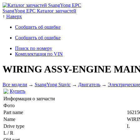
SsangYong EPC Каталог запчастей
↑
Наверх
Сообщить об ошибке
Сообщить об ошибке
Поиск по номеру
Комплектация по VIN
WIRING ASSY-ENGINE MAI
Все модели
→
SsangYong Stavic
→
Двигатель
→
Электрические
Купить
Информация о запчасти
Фото
Part name
16215
Name
WIRI
Drive type
L
L / R
Old part