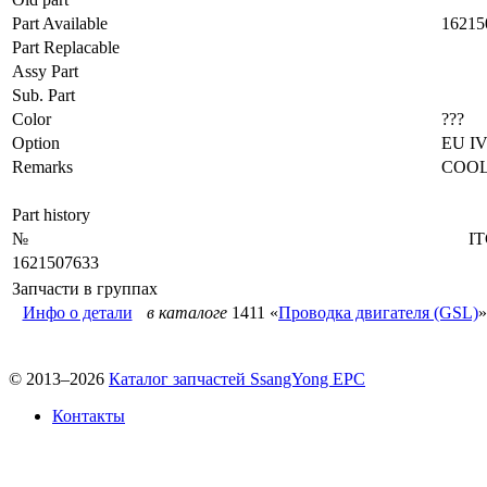
Part Available
16215
Part Replacable
Assy Part
Sub. Part
Color
???
Option
EU I
Remarks
COOL
Part history
№
I
1621507633
Запчасти в группах
Инфо о детали
в каталоге
1411 «
Проводка двигателя (GSL)
»
© 2013–2026
Каталог запчастей SsangYong EPC
Контакты