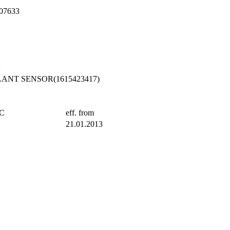
07633
V
ANT SENSOR(1615423417)
TC
eff. from
21.01.2013