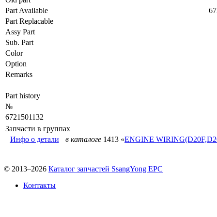
Part Available
67
Part Replacable
Assy Part
Sub. Part
Color
Option
Remarks
Part history
№
6721501132
Запчасти в группах
Инфо о детали
в каталоге
1413 «
ENGINE WIRING(D20F,D2
© 2013–2026
Каталог запчастей SsangYong EPC
Контакты