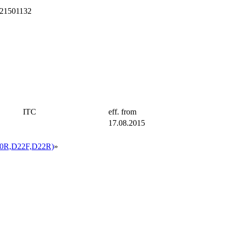
21501132
ITC
eff. from
17.08.2015
0R,D22F,D22R)
»