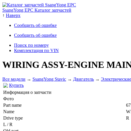
SsangYong EPC Каталог запчастей
↑
Наверх
Сообщить об ошибке
Сообщить об ошибке
Поиск по номеру
Комплектация по VIN
WIRING ASSY-ENGINE MAI
Все модели
→
SsangYong Stavic
→
Двигатель
→
Электрические
Купить
Информация о запчасти
Фото
Part name
67
Name
W
Drive type
R
L / R
Old part