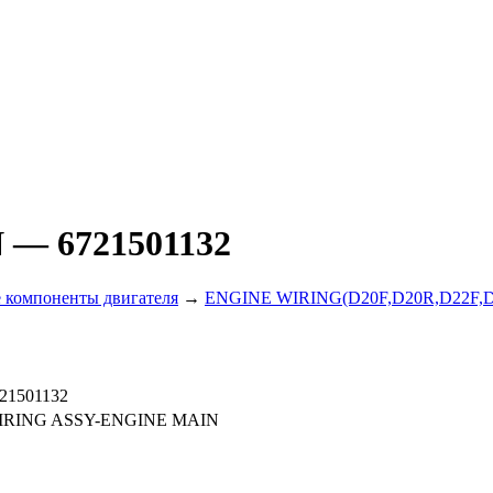
N
— 6721501132
 компоненты двигателя
→
ENGINE WIRING(D20F,D20R,D22F,
21501132
IRING ASSY-ENGINE MAIN