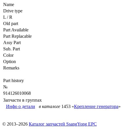
Name
Drive type
L / R
Old part
Part Available
Part Replacable
Assy Part
Sub. Part
Color
Option
Remarks
Part history
№
914126010068
Запчасти в группах
Инфо о детали
в каталоге
1453 «
Крепление генератора
»
© 2013–2026
Каталог запчастей SsangYong EPC