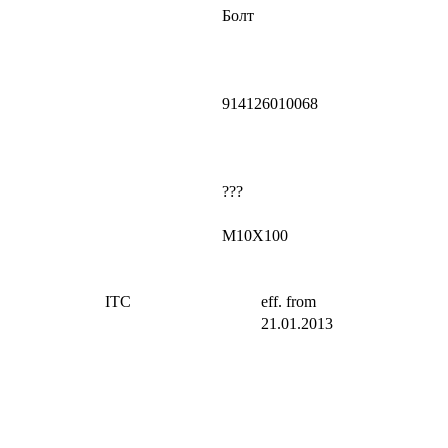
Болт
914126010068
???
M10X100
ITC
eff. from
21.01.2013