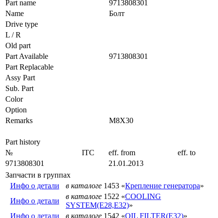
Part name
9713808301
Name
Болт
Drive type
L / R
Old part
Part Available
9713808301
Part Replacable
Assy Part
Sub. Part
Color
Option
Remarks
M8X30
Part history
№
ITC
eff. from
eff. to
9713808301
21.01.2013
Запчасти в группах
Инфо о детали
в каталоге
1453 «
Крепление генератора
»
в каталоге
1522 «
COOLING
Инфо о детали
SYSTEM(E28,E32)
»
Инфо о детали
в каталоге
1542 «
OIL FILTER(E32)
»