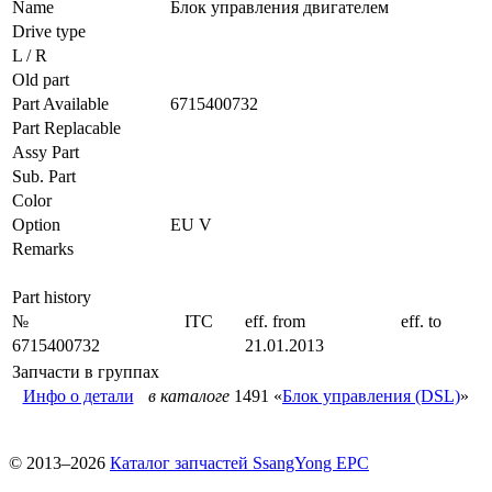
Name
Блок управления двигателем
Drive type
L / R
Old part
Part Available
6715400732
Part Replacable
Assy Part
Sub. Part
Color
Option
EU V
Remarks
Part history
№
ITC
eff. from
eff. to
6715400732
21.01.2013
Запчасти в группах
Инфо о детали
в каталоге
1491 «
Блок управления (DSL)
»
© 2013–2026
Каталог запчастей SsangYong EPC