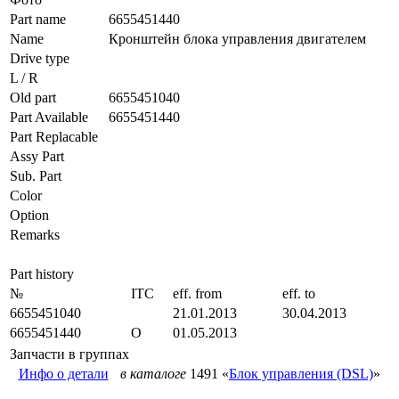
Part name
6655451440
Name
Кронштейн блока управления двигателем
Drive type
L / R
Old part
6655451040
Part Available
6655451440
Part Replacable
Assy Part
Sub. Part
Color
Option
Remarks
Part history
№
ITC
eff. from
eff. to
6655451040
21.01.2013
30.04.2013
6655451440
O
01.05.2013
Запчасти в группах
Инфо о детали
в каталоге
1491 «
Блок управления (DSL)
»