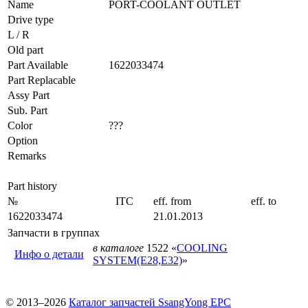
Name
PORT-COOLANT OUTLET
Drive type
L / R
Old part
Part Available
1622033474
Part Replacable
Assy Part
Sub. Part
Color
???
Option
Remarks
Part history
№
ITC
eff. from
eff. to
1622033474
21.01.2013
Запчасти в группах
в каталоге
1522 «
COOLING
Инфо о детали
SYSTEM(E28,E32)
»
© 2013–2026
Каталог запчастей SsangYong EPC