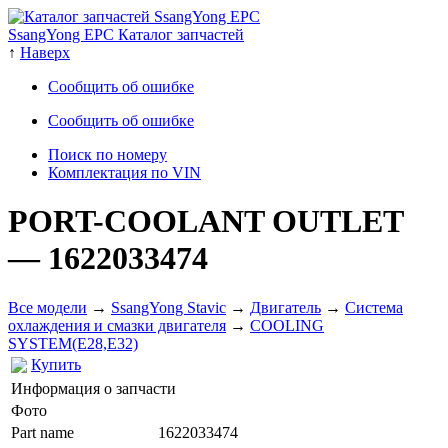
SsangYong EPC Каталог запчастей
↑
Наверх
Сообщить об ошибке
Сообщить об ошибке
Поиск по номеру
Комплектация по VIN
PORT-COOLANT OUTLET
— 1622033474
Все модели
→
SsangYong Stavic
→
Двигатель
→
Система
охлаждения и смазки двигателя
→
COOLING
SYSTEM(E28,E32)
Купить
Информация о запчасти
Фото
Part name
1622033474