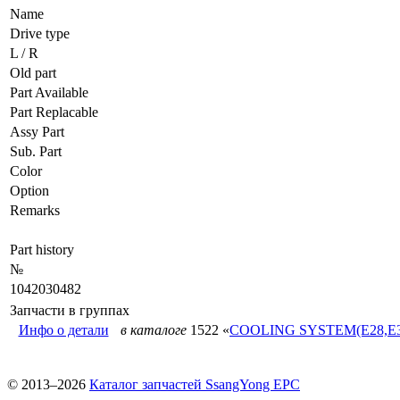
Name
Drive type
L / R
Old part
Part Available
Part Replacable
Assy Part
Sub. Part
Color
Option
Remarks
Part history
№
1042030482
Запчасти в группах
Инфо о детали
в каталоге
1522 «
COOLING SYSTEM(E28,E3
© 2013–2026
Каталог запчастей SsangYong EPC