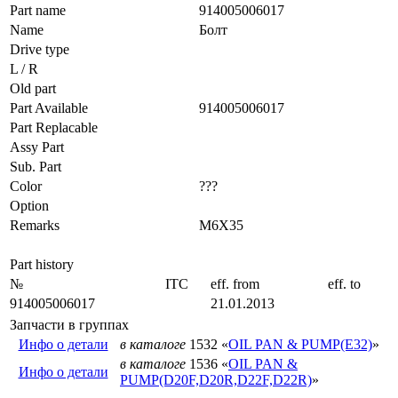
Part name
914005006017
Name
Болт
Drive type
L / R
Old part
Part Available
914005006017
Part Replacable
Assy Part
Sub. Part
Color
???
Option
Remarks
M6X35
Part history
№
ITC
eff. from
eff. to
914005006017
21.01.2013
Запчасти в группах
Инфо о детали
в каталоге
1532 «
OIL PAN & PUMP(E32)
»
в каталоге
1536 «
OIL PAN &
Инфо о детали
PUMP(D20F,D20R,D22F,D22R)
»