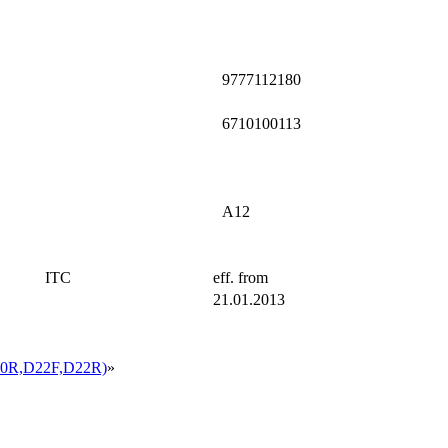
9777112180
6710100113
A12
ITC
eff. from
21.01.2013
0R,D22F,D22R)
»