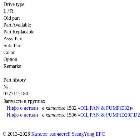
Drive type
L / R
Old part
Part Available
Part Replacable
Assy Part
Sub. Part
Color
Option
Remarks
Part history
№
9777112180
Запчасти в группах
Инфо о детали
в каталоге
1532 «
OIL PAN & PUMP(E32)
»
Инфо о детали
в каталоге
1536 «
OIL PAN & PUMP(D20F,D2
© 2013–2026
Каталог запчастей SsangYong EPC