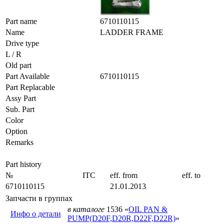
Part name
6710110115
Name
LADDER FRAME
Drive type
L / R
Old part
Part Available
6710110115
Part Replacable
Assy Part
Sub. Part
Color
Option
Remarks
Part history
№
ITC
eff. from
eff. to
6710110115
21.01.2013
Запчасти в группах
в каталоге
1536 «
OIL PAN &
Инфо о детали
PUMP(D20F,D20R,D22F,D22R)
»