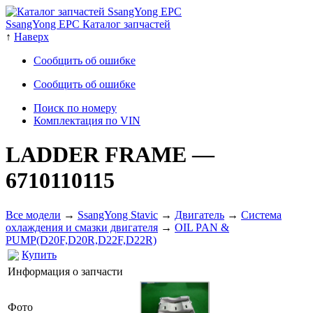
SsangYong EPC Каталог запчастей
↑
Наверх
Сообщить об ошибке
Сообщить об ошибке
Поиск по номеру
Комплектация по VIN
LADDER FRAME
—
6710110115
Все модели
→
SsangYong Stavic
→
Двигатель
→
Система
охлаждения и смазки двигателя
→
OIL PAN &
PUMP(D20F,D20R,D22F,D22R)
Купить
Информация о запчасти
Фото