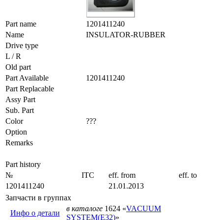
Part name
1201411240
Name
INSULATOR-RUBBER
Drive type
L / R
Old part
Part Available
1201411240
Part Replacable
Assy Part
Sub. Part
Color
???
Option
Remarks
Part history
№
ITC
eff. from
eff. to
1201411240
21.01.2013
Запчасти в группах
в каталоге
1624 «
VACUUM
Инфо о детали
SYSTEM(E32)
»