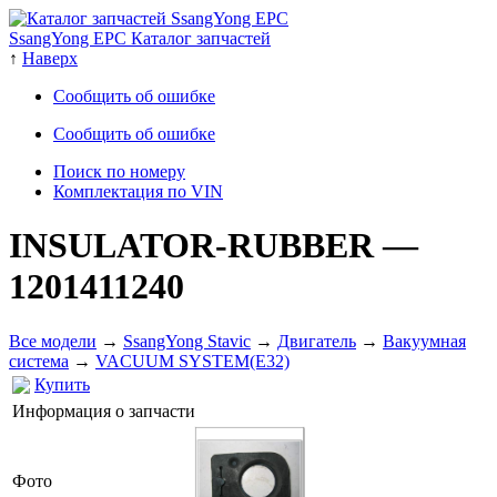
SsangYong EPC Каталог запчастей
↑
Наверх
Сообщить об ошибке
Сообщить об ошибке
Поиск по номеру
Комплектация по VIN
INSULATOR-RUBBER
—
1201411240
Все модели
→
SsangYong Stavic
→
Двигатель
→
Вакуумная
система
→
VACUUM SYSTEM(E32)
Купить
Информация о запчасти
Фото