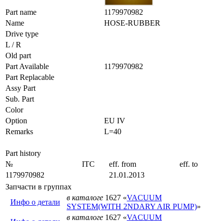
Part name
1179970982
Name
HOSE-RUBBER
Drive type
L / R
Old part
Part Available
1179970982
Part Replacable
Assy Part
Sub. Part
Color
Option
EU IV
Remarks
L=40
Part history
№
ITC
eff. from
eff. to
1179970982
21.01.2013
Запчасти в группах
в каталоге
1627 «
VACUUM
Инфо о детали
SYSTEM(WITH 2NDARY AIR PUMP)
»
в каталоге
1627 «
VACUUM