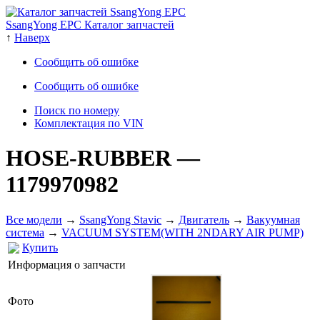
SsangYong EPC Каталог запчастей
↑
Наверх
Сообщить об ошибке
Сообщить об ошибке
Поиск по номеру
Комплектация по VIN
HOSE-RUBBER
—
1179970982
Все модели
→
SsangYong Stavic
→
Двигатель
→
Вакуумная
система
→
VACUUM SYSTEM(WITH 2NDARY AIR PUMP)
Купить
Информация о запчасти
Фото