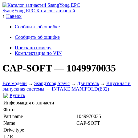
SsangYong EPC Каталог запчастей
↑
Наверх
Сообщить об ошибке
Сообщить об ошибке
Поиск по номеру
Комплектация по VIN
CAP-SOFT
— 1049970035
Все модели
→
SsangYong Stavic
→
Двигатель
→
Впускная и
выпускная системы
→
INTAKE MANIFOLD(E32)
Купить
Информация о запчасти
Фото
Part name
1049970035
Name
CAP-SOFT
Drive type
L / R