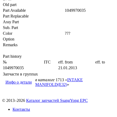
Old part
Part Available
1049970035
Part Replacable
Assy Part
Sub. Part
Color
???
Option
Remarks
Part history
№
ITC
eff. from
eff. to
1049970035
21.01.2013
Запчасти в группах
в каталоге
1713 «
INTAKE
Инфо о детали
MANIFOLD(E32)
»
© 2013–2026
Каталог запчастей SsangYong EPC
Контакты