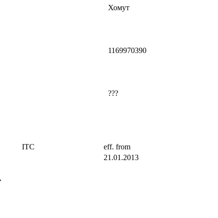
Хомут
1169970390
???
ITC
eff. from
21.01.2013
»