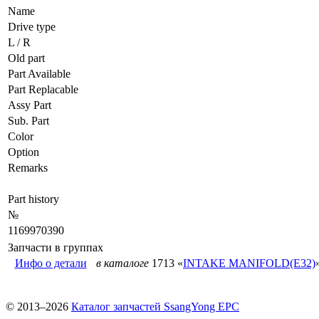
Name
Drive type
L / R
Old part
Part Available
Part Replacable
Assy Part
Sub. Part
Color
Option
Remarks
Part history
№
1169970390
Запчасти в группах
Инфо о детали
в каталоге
1713 «
INTAKE MANIFOLD(E32)
© 2013–2026
Каталог запчастей SsangYong EPC