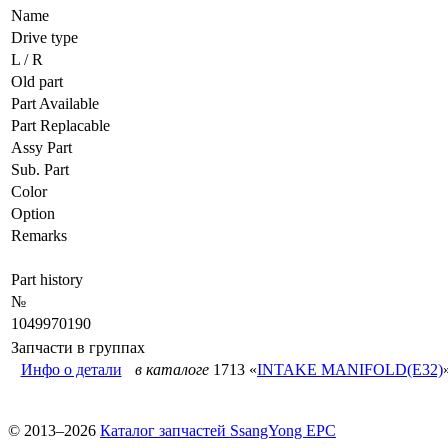
Name
Drive type
L / R
Old part
Part Available
Part Replacable
Assy Part
Sub. Part
Color
Option
Remarks
Part history
№
1049970190
Запчасти в группах
Инфо о детали
в каталоге
1713 «
INTAKE MANIFOLD(E32)
© 2013–2026
Каталог запчастей SsangYong EPC