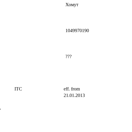
Хомут
1049970190
???
ITC
eff. from
21.01.2013
»