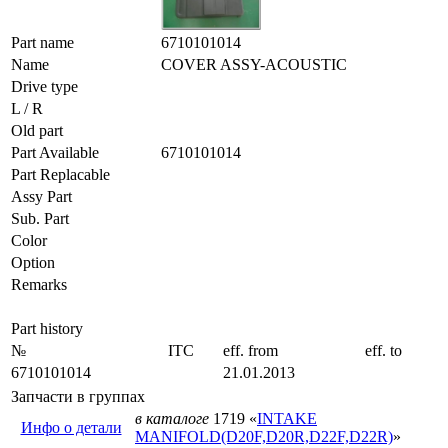
Part name
6710101014
Name
COVER ASSY-ACOUSTIC
Drive type
L / R
Old part
Part Available
6710101014
Part Replacable
Assy Part
Sub. Part
Color
Option
Remarks
Part history
№
ITC
eff. from
eff. to
6710101014
21.01.2013
Запчасти в группах
в каталоге
1719 «
INTAKE
Инфо о детали
MANIFOLD(D20F,D20R,D22F,D22R)
»