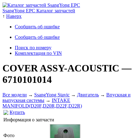
SsangYong EPC Каталог запчастей
↑
Наверх
Сообщить об ошибке
Сообщить об ошибке
Поиск по номеру
Комплектация по VIN
COVER ASSY-ACOUSTIC
—
6710101014
Все модели
→
SsangYong Stavic
→
Двигатель
→
Впускная и
выпускная системы
→
INTAKE
MANIFOLD(D20F,D20R,D22F,D22R)
Купить
Информация о запчасти
Фото