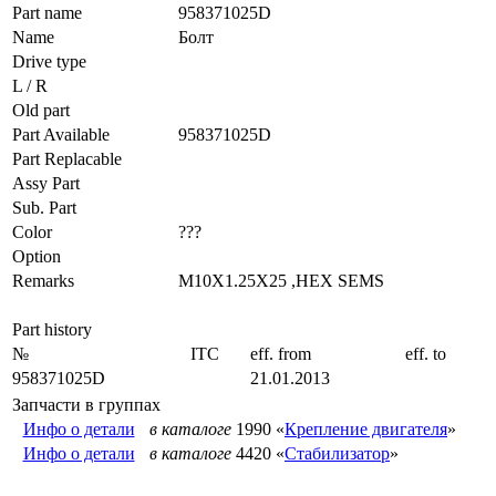
Part name
958371025D
Name
Болт
Drive type
L / R
Old part
Part Available
958371025D
Part Replacable
Assy Part
Sub. Part
Color
???
Option
Remarks
M10X1.25X25 ,HEX SEMS
Part history
№
ITC
eff. from
eff. to
958371025D
21.01.2013
Запчасти в группах
Инфо о детали
в каталоге
1990 «
Крепление двигателя
»
Инфо о детали
в каталоге
4420 «
Стабилизатор
»