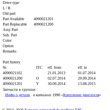
Drive type
L / R
Old part
Part Available
4090021201
Part Replacable
4090021200
Assy Part
Sub. Part
Color
Option
Remarks
Part history
№
ITC
eff. from
eff. to
4090021102
21.01.2013
01.07.2014
4090021200
O
02.07.2014
29.09.2014
4090021201
Y
30.09.2014
13.08.2015
Запчасти в группах
Инфо о детали
в каталоге
1990 «
Крепление двигателя
»
© 2013–2026
Каталог запчастей SsangYong EPC