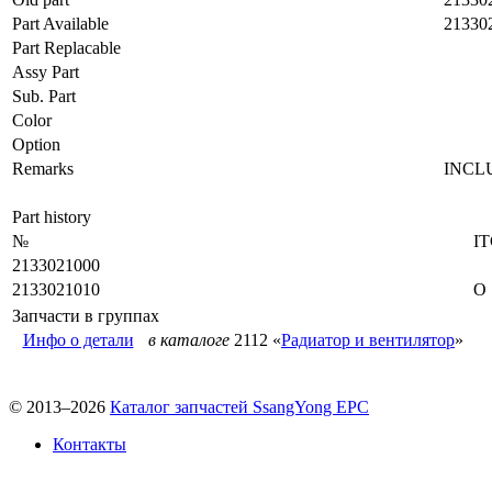
Part Available
21330
Part Replacable
Assy Part
Sub. Part
Color
Option
Remarks
INCL
Part history
№
I
2133021000
2133021010
O
Запчасти в группах
Инфо о детали
в каталоге
2112 «
Радиатор и вентилятор
»
© 2013–2026
Каталог запчастей SsangYong EPC
Контакты