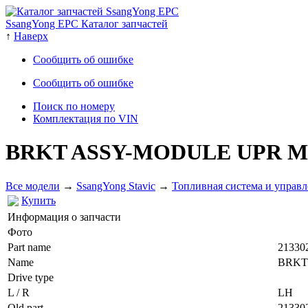
SsangYong EPC Каталог запчастей
↑
Наверх
Сообщить об ошибке
Сообщить об ошибке
Поиск по номеру
Комплектация по VIN
BRKT ASSY-MODULE UPR 
Все модели
→
SsangYong Stavic
→
Топливная система и управл
Купить
Информация о запчасти
Фото
Part name
21330
Name
BRKT
Drive type
L / R
LH
Old part
21330